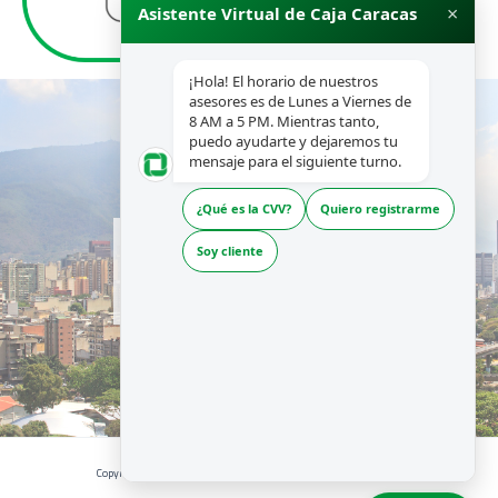
×
Asistente Virtual de Caja Caracas
¡Hola! El horario de nuestros
asesores es de Lunes a Viernes de
8 AM a 5 PM. Mientras tanto,
puedo ayudarte y dejaremos tu
mensaje para el siguiente turno.
¿Qué es la CVV?
Quiero registrarme
INICIO
Soy cliente
NOSOTROS
PRODUCTOS Y SERVICIOS
RECURSOS
Copyright © 2026 | CAJA CARACAS - Desarrollado por La Boutique