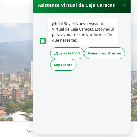
×
Asistente Virtual de Caja Caracas
¡Hola! Soy el Nuevo Asistente
Virtual de Caja Caracas. Estoy aquí
para ayudarte con la información
que necesites.
¿Qué es la CVV?
Quiero registrarme
INICIO
Soy cliente
NOSOTROS
PRODUCTOS Y SERVICIOS
RECURSOS
Copyright © 2026 | CAJA CARACAS - Desarrollado por La Boutique