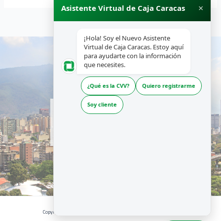
×
Asistente Virtual de Caja Caracas
¡Hola! Soy el Nuevo Asistente
Virtual de Caja Caracas. Estoy aquí
para ayudarte con la información
que necesites.
¿Qué es la CVV?
Quiero registrarme
INICIO
Soy cliente
NOSOTROS
PRODUCTOS Y SERVICIOS
RECURSOS
Copyright © 2026 | CAJA CARACAS - Desarrollado por La Boutique