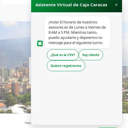
×
Asistente Virtual de Caja Caracas
¡Hola! El horario de nuestros
asesores es de Lunes a Viernes de
8 AM a 5 PM. Mientras tanto,
puedo ayudarte y dejaremos tu
mensaje para el siguiente turno.
¿Qué es la CVV?
Soy cliente
INICIO
Quiero registrarme
NOSOTROS
PRODUCTOS Y SERVICIOS
RECURSOS
Copyright © 2026 | CAJA CARACAS - Desarrollado por La Boutique