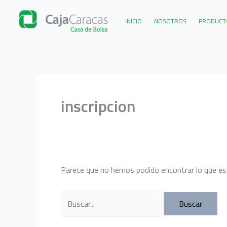
Ir
al
INICIO
NOSOTROS
PRODUCTO
contenido
inscripcion
Parece que no hemos podido encontrar lo que es
Buscar
por: