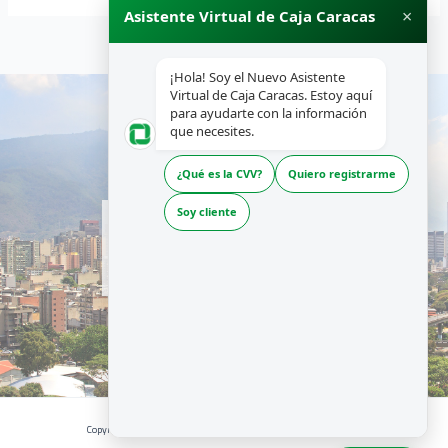
×
Asistente Virtual de Caja Caracas
¡Hola! Soy el Nuevo Asistente
Virtual de Caja Caracas. Estoy aquí
para ayudarte con la información
que necesites.
¿Qué es la CVV?
Quiero registrarme
INICIO
Soy cliente
NOSOTROS
PRODUCTOS Y SERVICIOS
RECURSOS
Copyright © 2026 | CAJA CARACAS - Desarrollado por La Boutique