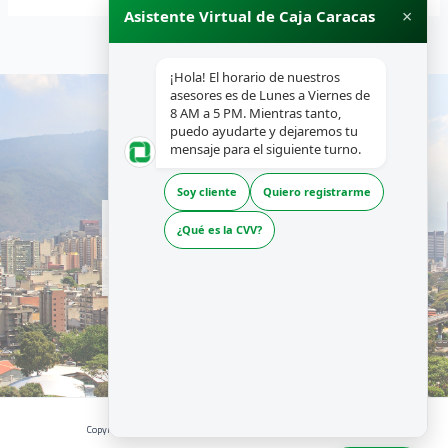
×
Asistente Virtual de Caja Caracas
¡Hola! El horario de nuestros
asesores es de Lunes a Viernes de
8 AM a 5 PM. Mientras tanto,
puedo ayudarte y dejaremos tu
mensaje para el siguiente turno.
Soy cliente
Quiero registrarme
INICIO
¿Qué es la CVV?
NOSOTROS
PRODUCTOS Y SERVICIOS
RECURSOS
Copyright © 2026 | CAJA CARACAS - Desarrollado por La Boutique