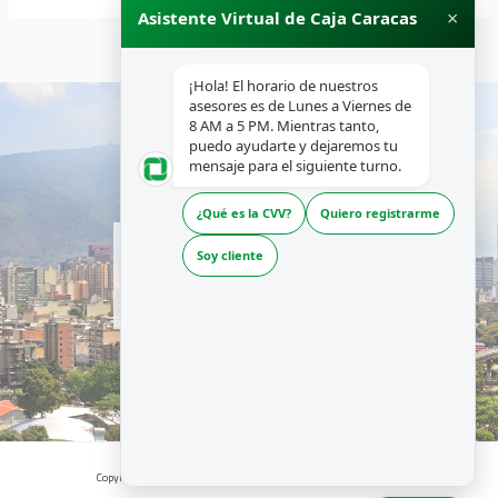
×
Asistente Virtual de Caja Caracas
¡Hola! El horario de nuestros
asesores es de Lunes a Viernes de
8 AM a 5 PM. Mientras tanto,
puedo ayudarte y dejaremos tu
mensaje para el siguiente turno.
¿Qué es la CVV?
Quiero registrarme
INICIO
Soy cliente
NOSOTROS
PRODUCTOS Y SERVICIOS
RECURSOS
Copyright © 2026 | CAJA CARACAS - Desarrollado por La Boutique