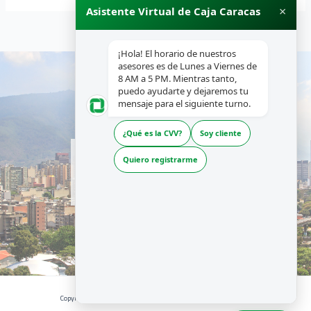
×
Asistente Virtual de Caja Caracas
¡Hola! El horario de nuestros
asesores es de Lunes a Viernes de
8 AM a 5 PM. Mientras tanto,
puedo ayudarte y dejaremos tu
mensaje para el siguiente turno.
¿Qué es la CVV?
Soy cliente
INICIO
Quiero registrarme
NOSOTROS
PRODUCTOS Y SERVICIOS
RECURSOS
Copyright © 2026 | CAJA CARACAS - Desarrollado por La Boutique