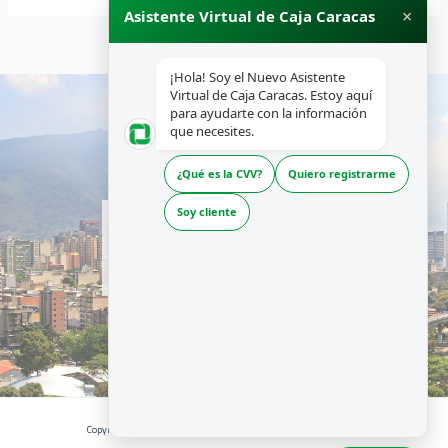
×
Asistente Virtual de Caja Caracas
¡Hola! Soy el Nuevo Asistente
Virtual de Caja Caracas. Estoy aquí
para ayudarte con la información
que necesites.
¿Qué es la CVV?
Quiero registrarme
INICIO
Soy cliente
NOSOTROS
PRODUCTOS Y SERVICIOS
RECURSOS
Copyright © 2026 | CAJA CARACAS - Desarrollado por La Boutique